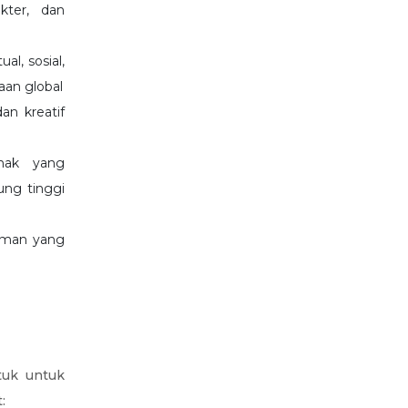
kter, dan
l, sosial,
aan global
dan kreatif
anak yang
ung tinggi
gaman yang
tuk untuk
: