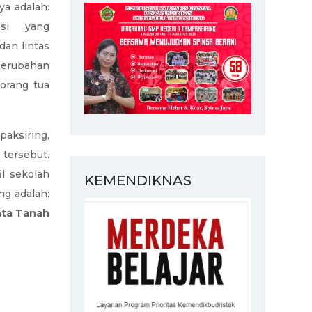
a adalah:
asi yang
an lintas
 perubahan
orang tua
aksiring,
tersebut.
il sekolah
KEMENDIKNAS
ng adalah:
nta Tanah