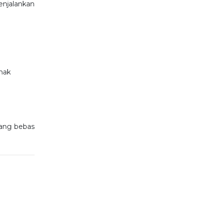
enjalankan
anak
yang bebas