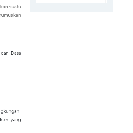
ukan suatu
dirumuskan
a dan Dasa
ingkungan
kter yang