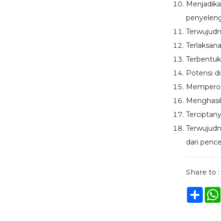
Menjadika
penyeleng
Terwujudn
Terlaksan
Terbentuk
Potensi d
Memperole
Menghasil
Terciptan
Terwujudn
dari penc
Share to :
Shar