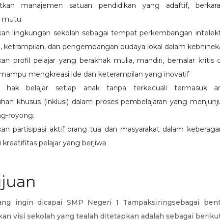
tkan manajemen satuan pendidikan yang adaftif, berkara
 mutu
an lingkungan sekolah sebagai tempat perkembangan intelektua
, ketrampilan, dan pengembangan budaya lokal dalam kebhinek
n profil pelajar yang berakhak mulia, mandiri, bernalar kritis 
mampu mengkreasi ide dan keterampilan yang inovatif
 hak belajar setiap anak tanpa terkecuali termasuk 
han khusus (inklusi) dalam proses pembelajaran yang menjunj
ng-royong.
an partisipasi aktif orang tua dan masyarakat dalam kebera
reatifitas pelajar yang berjiwa
ujuan
ang ingin dicapai SMP Negeri 1 Tampaksiringsebagai ben
n visi sekolah yang tealah ditetapkan adalah sebagai berikut