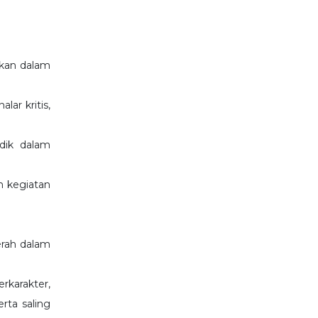
kan dalam
ar kritis,
dik dalam
n kegiatan
erah dalam
karakter,
erta saling