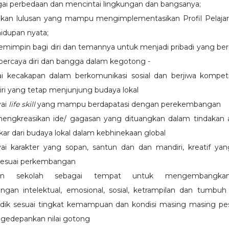
i perbedaan dan mencintai lingkungan dan bangsanya;
kan lulusan yang mampu mengimplementasikan Profil Pelajar
idupan nyata;
emimpin bagi diri dan temannya untuk menjadi pribadi yang bernal
percaya diri dan bangga dalam kegotong -
 kecakapan dalam berkomunikasi sosial dan berjiwa kompetiti
ri yang tetap menjunjung budaya lokal
ai
life skill
yang mampu berdapatasi dengan perekembangan
ngkreasikan ide/ gagasan yang dituangkan dalam tindakan a
kar dari budaya lokal dalam kebhinekaan global
i karakter yang sopan, santun dan dan mandiri, kreatif y
sesuai perkembangan
kan sekolah sebagai tempat untuk mengembangka
gan intelektual, emosional, sosial, ketrampilan dan tumb
idik sesuai tingkat kemampuan dan kondisi masing masing pes
gedepankan nilai gotong