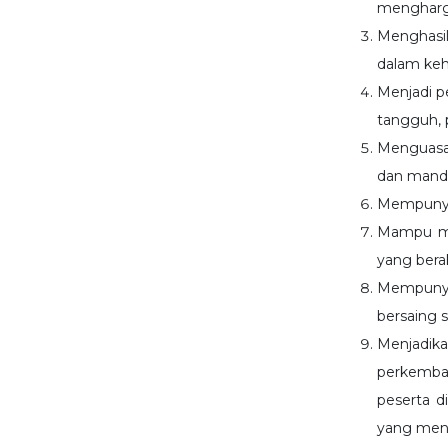
mengharga
Menghasil
dalam keh
Menjadi p
tangguh, 
Menguasai
dan mandi
Mempuny
Mampu me
yang bera
Mempunya
bersaing 
Menjadi
perkemban
peserta d
yang men