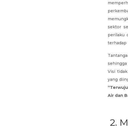
memperha
perkemb
memungki
sektor se
perilaku
terhadap 
Tantanga
sehingga
Visi tida
yang diin
“Terwuju
Air dan 
2. M