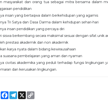
n masyarakat dan orang tua sebagai mitra bersama dalam m
garaan pendidikan
ya insan yang bertaqwa dalam berkehidupan yang agamis
anya Tri Satya dan Dasa Darma dalam kehidupan sehari-hari
nya insan pendidikan yang percaya diri
iri siswa berkembang secara maksimal sesuai dengan sifat unik 
h prestasi akademik dan non akademik
kan karya nyata dalam bidang kewirausahaan
ya suasana pembelajaran yang aman dan nyaman
ya civitas akademika yang peduli terhadap fungsi lingkungan 
emaran dan kerusakan lingkungan.
e
WhatsApp
Facebook
Telegram
X
Copy
Link