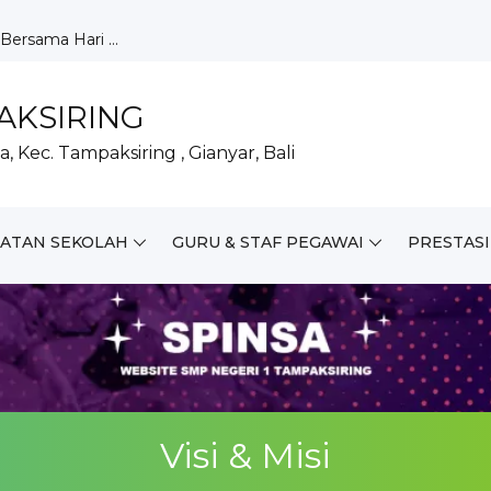
rsama Hari ...
Laksanakan...
ARA Tahun 2...
anuari...
AKSIRING
ing Matang...
, Kec. Tampaksiring , Gianyar, Bali
lar Piket...
Hari Lahir...
 IX Tah...
elajaran...
IATAN SEKOLAH
GURU & STAF PEGAWAI
PRESTASI
 Ikuti Lomb...
Visi & Misi