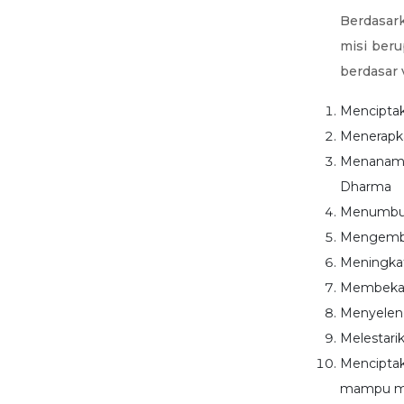
Berdasark
misi beru
berdasar 
Menciptaka
Menerapka
Menanamka
Dharma
Menumbuhk
Mengemban
Meningkat
Membekali
Menyelen
Melestari
Mencipta
mampu mem