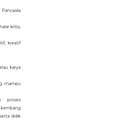
 Pancasila
ar kritis,
f, kreatif
tau karya
ang mampu
n proses
uh kembang
erta didik