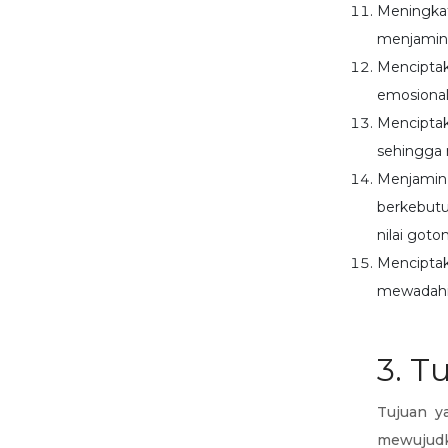
Meningka
menjamin
Menciptak
emosional
Menciptaka
sehingga 
Menjamin
berkebutu
nilai goto
Menciptak
mewadahi k
3. T
Tujuan y
mewujudka