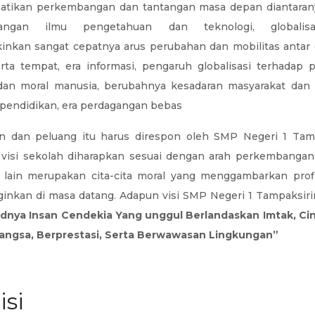
tikan perkembangan dan tantangan masa depan diantarany
angan ilmu pengetahuan dan teknologi, globalis
nkan sangat cepatnya arus perubahan dan mobilitas antar d
rta tempat, era informasi, pengaruh globalisasi terhadap
 dan moral manusia, berubahnya kesadaran masyarakat dan 
pendidikan, era perdagangan bebas
n dan peluang itu harus direspon oleh SMP Negeri 1 Tamp
 visi sekolah diharapkan sesuai dengan arah perkembangan 
k lain merupakan cita-cita moral yang menggambarkan prof
ginkan di masa datang. Adapun visi SMP Negeri 1 Tampaksiri
dnya Insan Cendekia Yang unggul Berlandaskan Imtak, Ci
Bangsa, Berprestasi, Serta Berwawasan Lingkungan”
isi