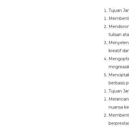
Tujuan Ja
Membentuk
Mendoron
tulisan a
Menyeleng
kreatif d
Mengopti
mngreasik
Menciptak
berbasis 
Tujuan Ja
Merancang
nuansa ke
Membentu
berprestas