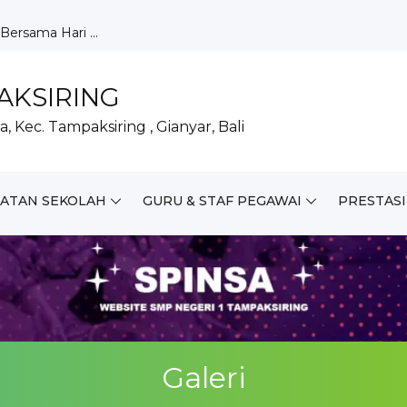
rsama Hari ...
Laksanakan...
ARA Tahun 2...
anuari...
AKSIRING
ing Matang...
, Kec. Tampaksiring , Gianyar, Bali
lar Piket...
Hari Lahir...
 IX Tah...
elajaran...
IATAN SEKOLAH
GURU & STAF PEGAWAI
PRESTASI
 Ikuti Lomb...
Galeri