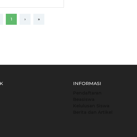
1
›
»
IK
INFORMASI
Pendaftaran
Beasiswa
Kelulusan Siswa
Berita dan Artikel